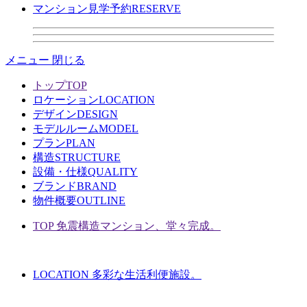
マンション見学予約
RESERVE
メニュー
閉じる
トップ
TOP
ロケーション
LOCATION
デザイン
DESIGN
モデルルーム
MODEL
プラン
PLAN
構造
STRUCTURE
設備・仕様
QUALITY
ブランド
BRAND
物件概要
OUTLINE
TOP
免震構造マンション、堂々完成。
LOCATION
多彩な生活利便施設。