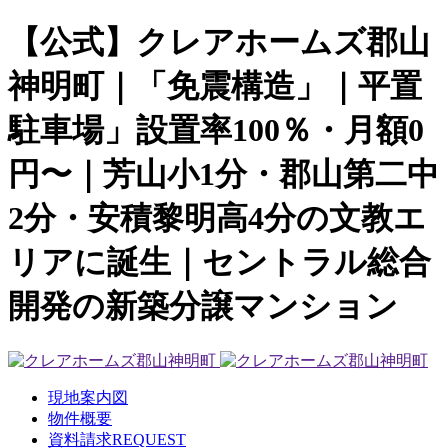
【公式】クレアホームズ郡山
神明町｜「免震構造」｜平置
駐車場」設置率100％・月額0
円〜｜芳山小1分・郡山第二中
2分・安積黎明高4分の文教エ
リアに誕生｜セントラル総合
開発の新築分譲マンション
現地案内図
物件概要
資料請求
REQUEST