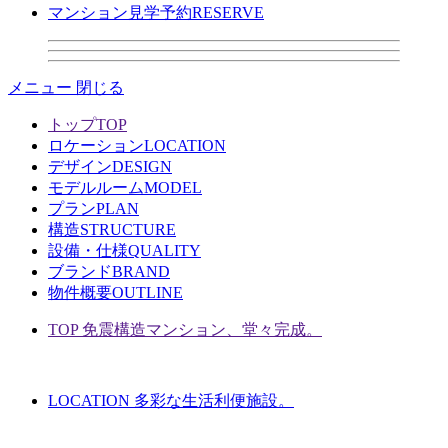
マンション見学予約
RESERVE
メニュー
閉じる
トップ
TOP
ロケーション
LOCATION
デザイン
DESIGN
モデルルーム
MODEL
プラン
PLAN
構造
STRUCTURE
設備・仕様
QUALITY
ブランド
BRAND
物件概要
OUTLINE
TOP
免震構造マンション、堂々完成。
LOCATION
多彩な生活利便施設。