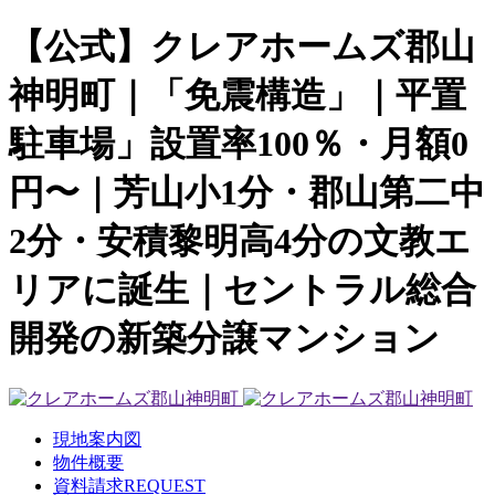
【公式】クレアホームズ郡山
神明町｜「免震構造」｜平置
駐車場」設置率100％・月額0
円〜｜芳山小1分・郡山第二中
2分・安積黎明高4分の文教エ
リアに誕生｜セントラル総合
開発の新築分譲マンション
現地案内図
物件概要
資料請求
REQUEST