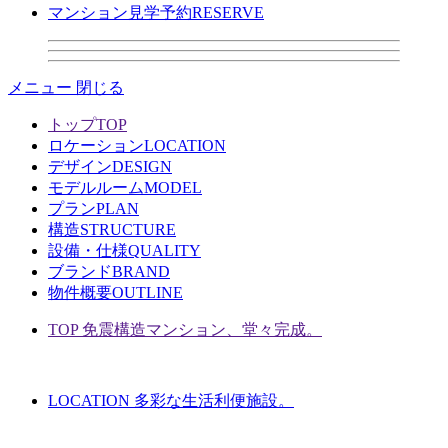
マンション見学予約
RESERVE
メニュー
閉じる
トップ
TOP
ロケーション
LOCATION
デザイン
DESIGN
モデルルーム
MODEL
プラン
PLAN
構造
STRUCTURE
設備・仕様
QUALITY
ブランド
BRAND
物件概要
OUTLINE
TOP
免震構造マンション、堂々完成。
LOCATION
多彩な生活利便施設。