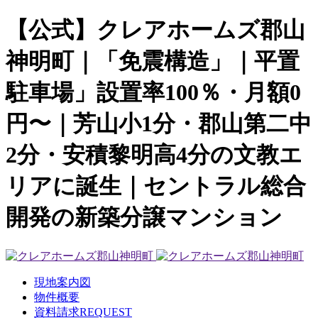
【公式】クレアホームズ郡山
神明町｜「免震構造」｜平置
駐車場」設置率100％・月額0
円〜｜芳山小1分・郡山第二中
2分・安積黎明高4分の文教エ
リアに誕生｜セントラル総合
開発の新築分譲マンション
現地案内図
物件概要
資料請求
REQUEST